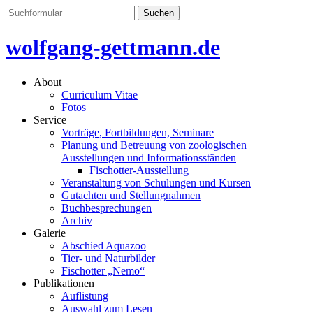
wolfgang-gettmann.de
About
Curriculum Vitae
Fotos
Service
Vorträge, Fortbildungen, Seminare
Planung und Betreuung von zoologischen
Ausstellungen und Informationsständen
Fischotter-Ausstellung
Veranstaltung von Schulungen und Kursen
Gutachten und Stellungnahmen
Buchbesprechungen
Archiv
Galerie
Abschied Aquazoo
Tier- und Naturbilder
Fischotter „Nemo“
Publikationen
Auflistung
Auswahl zum Lesen