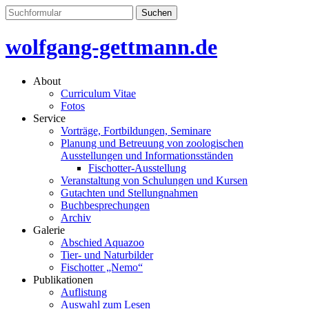
wolfgang-gettmann.de
About
Curriculum Vitae
Fotos
Service
Vorträge, Fortbildungen, Seminare
Planung und Betreuung von zoologischen
Ausstellungen und Informationsständen
Fischotter-Ausstellung
Veranstaltung von Schulungen und Kursen
Gutachten und Stellungnahmen
Buchbesprechungen
Archiv
Galerie
Abschied Aquazoo
Tier- und Naturbilder
Fischotter „Nemo“
Publikationen
Auflistung
Auswahl zum Lesen